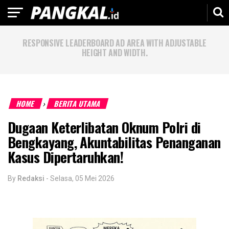
RESPONSIVE LEADERBOARD AD AREA WITH ADJUSTABLE
HEIGHT AND WIDTH.
HOME
BERITA UTAMA
›
Dugaan Keterlibatan Oknum Polri di
Bengkayang, Akuntabilitas Penanganan
Kasus Dipertaruhkan!
By
Redaksi
-
Selasa, 05 Mei 2026