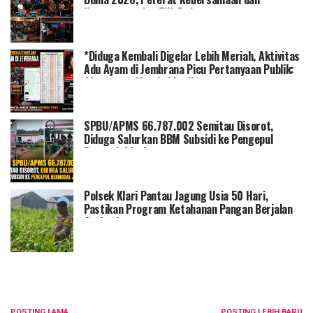
Kemanunggalan TNI-Rakyat
*Diduga Kembali Digelar Lebih Meriah, Aktivitas
Adu Ayam di Jembrana Picu Pertanyaan Publik:
Siapa yang Membekingi?*
SPBU/APMS 66.787.002 Semitau Disorot,
Diduga Salurkan BBM Subsidi ke Pengepul
Bermodal Jerigen
Polsek Klari Pantau Jagung Usia 50 Hari,
Pastikan Program Ketahanan Pangan Berjalan
Optimal
POSTING LAMA
POSTING LEBIH BARU