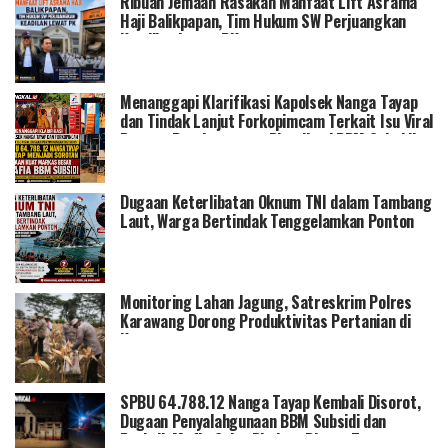
Ribuan Jemaah Rasakan Manfaat Lift Asrama
Haji Balikpapan, Tim Hukum SW Perjuangkan
Keadilan Lewat PK
Menanggapi Klarifikasi Kapolsek Nanga Tayap
dan Tindak Lanjut Forkopimcam Terkait Isu Viral
Dugaan Penyimpangan Distribusi BBM Subsidi
Dugaan Keterlibatan Oknum TNI dalam Tambang
Laut, Warga Bertindak Tenggelamkan Ponton
Monitoring Lahan Jagung, Satreskrim Polres
Karawang Dorong Produktivitas Pertanian di
Karawang
SPBU 64.788.12 Nanga Tayap Kembali Disorot,
Dugaan Penyalahgunaan BBM Subsidi dan
Praktik Mafia Solar Diminta Diusut Tuntas