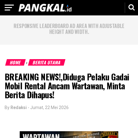
RESPONSIVE LEADERBOARD AD AREA WITH ADJUSTABLE
HEIGHT AND WIDTH.
HOME
BERITA UTAMA
›
BREAKING NEWS!,Diduga Pelaku Gadai
Mobil Rental Ancam Wartawan, Minta
Berita Dihapus!
By
Redaksi
-
Jumat, 22 Mei 2026