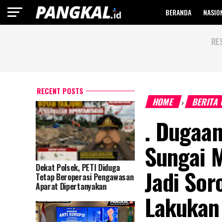
BERANDA
NASIO
RE
RECENT POSTS
HOME
BERITA
›
. Dugaa
Sungai 
Dekat Polsek, PETI Diduga
Jadi Sor
Tetap Beroperasi Pengawasan
Aparat Dipertanyakan
Lakukan