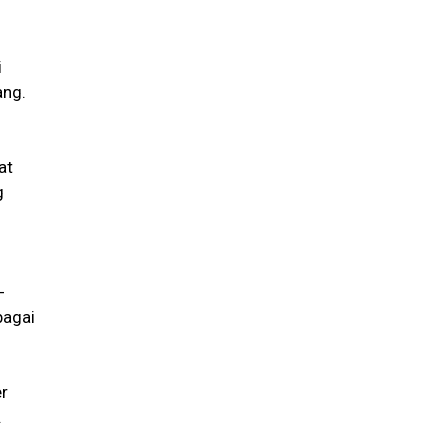
i
ang.
at
g
-
bagai
r
.