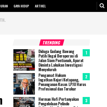
BURAN
GAYA HIDUP
ARTIKEL
TH.
TRENDING
Diduga Gudang Bawang
Putih Ilegal Beroperasi di
Jalan Siam Pontianak, Aparat
Diminta Lakukan Investigasi
Menyeluruh
Pengamat Hukum
Ingatkan Kejari Ketapang,
Penanganan Kasus LPJU Harus
Profesional dan Terukur
h
Herman Hofi Pertanyakan
Pengelolaan Pelindo