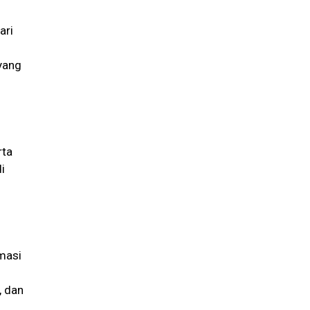
ari
yang
rta
i
masi
, dan