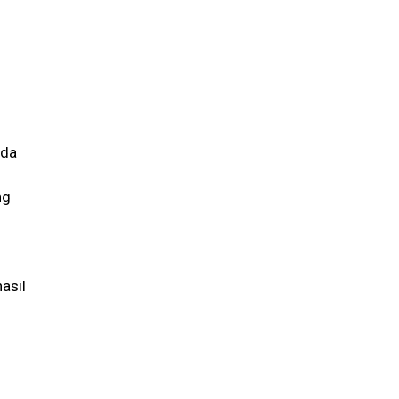
ada
ng
asil