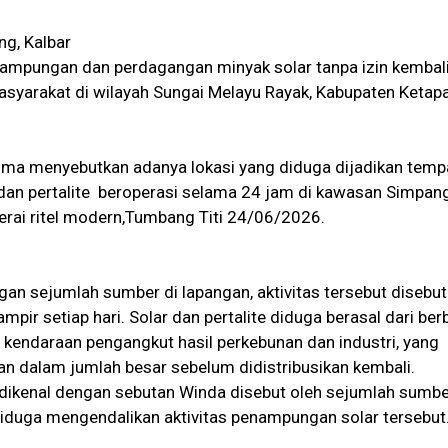
ng, Kalbar
nampungan dan perdagangan minyak solar tanpa izin kembal
asyarakat di wilayah Sungai Melayu Rayak, Kabupaten Ketap
rima menyebutkan adanya lokasi yang diduga dijadikan temp
an pertalite beroperasi selama 24 jam di kawasan Simpan
erai ritel modern,Tumbang Titi 24/06/2026.
an sejumlah sumber di lapangan, aktivitas tersebut disebut
mpir setiap hari. Solar dan pertalite diduga berasal dari ber
 kendaraan pengangkut hasil perkebunan dan industri, yang
n dalam jumlah besar sebelum didistribusikan kembali.
ikenal dengan sebutan Winda disebut oleh sejumlah sumbe
diduga mengendalikan aktivitas penampungan solar tersebut