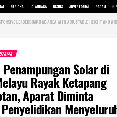
NAL
REGIONAL
OLAHRAGA
BISNIS
ADVERTORIAL
RAGAM
HI
SPONSIVE LEADERBOARD AD AREA WITH ADJUSTABLE HEIGHT AND WID
 UTAMA
n Penampungan Solar di
Melayu Rayak Ketapang
otan, Aparat Diminta
 Penyelidikan Menyeluru