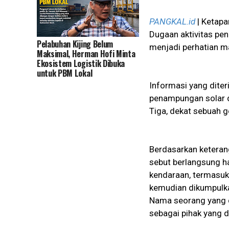
PANGKAL.id
| Ketapa
Dugaan aktivitas pe
Pelabuhan Kijing Belum
menjadi perhatian m
Maksimal, Herman Hofi Minta
Ekosistem Logistik Dibuka
untuk PBM Lokal
Informasi yang dite
penampungan solar d
Tiga, dekat sebuah g
Berdasarkan keterang
sebut berlangsung ha
kendaraan, termasuk
kemudian dikumpulka
Nama seorang yang d
sebagai pihak yang 