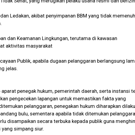
Tidak Sehat, yang merugikan pelaku usaha resmi dan berizin
an dan Ledakan, akibat penyimpanan BBM yang tidak memenuh
.
ban dan Keamanan Lingkungan, terutama di kawasan
t aktivitas masyarakat
cayaan Publik, apabila dugaan pelanggaran berlangsung la
g jelas.
aparat penegak hukum, pemerintah daerah, serta instansi te
kan pengecekan lapangan untuk memastikan fakta yang
 ditemukan pelanggaran, penegakan hukum diharapkan dilak
pandang bulu, sementara apabila tidak ditemukan pelanggara
erlu disampaikan secara terbuka kepada publik guna menghin
 yang simpang siur.