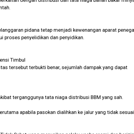
berkaitan dengan distribusi dan tata niaga bahan bakar miny
ntah.
langgaran pidana tetap menjadi kewenangan aparat peneg
i proses penyelidikan dan penyidikan.
ensi Timbul
itas tersebut terbukti benar, sejumlah dampak yang dapat
akibat terganggunya tata niaga distribusi BBM yang sah.
erutama apabila pasokan dialihkan ke jalur yang tidak sesuai