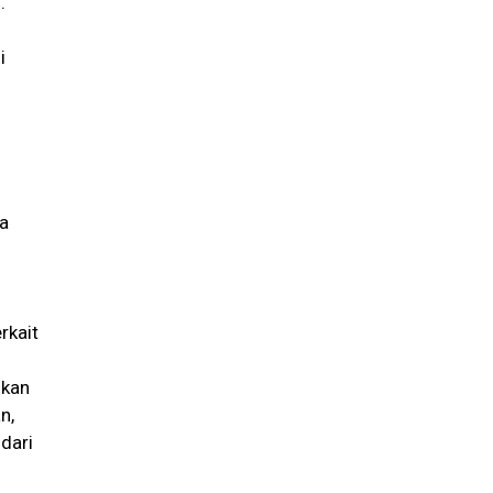
.
i
ma
rkait
ukan
n,
dari