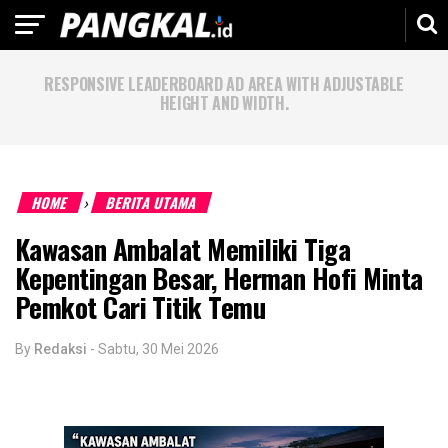
RESPONSIVE LEADERBOARD AD AREA WITH ADJUSTABLE
HEIGHT AND WIDTH.
HOME
BERITA UTAMA
›
Kawasan Ambalat Memiliki Tiga
Kepentingan Besar, Herman Hofi Minta
Pemkot Cari Titik Temu
By
Redaksi
-
Sabtu, 30 Mei 2026