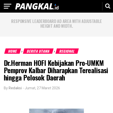
RESPONSIVE LEADERBOARD AD AREA WITH ADJUSTABLE
HEIGHT AND WIDTH.
HOME
BERITA UTAMA
REGIONAL
›
›
Dr.Herman HOFI Kebijakan Pro-UMKM
Pemprov Kalbar Diharapkan Terealisasi
hingga Pelosok Daerah
By
Redaksi
-
Jumat, 27 Maret 2026