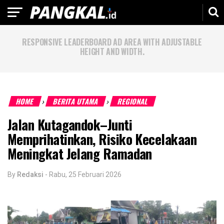
RESPONSIVE LEADERBOARD AD AREA WITH ADJUSTABLE
HEIGHT AND WIDTH.
HOME
BERITA UTAMA
REGIONAL
›
›
Jalan Kutagandok–Junti
Memprihatinkan, Risiko Kecelakaan
Meningkat Jelang Ramadan
By
Redaksi
-
Rabu, 25 Februari 2026