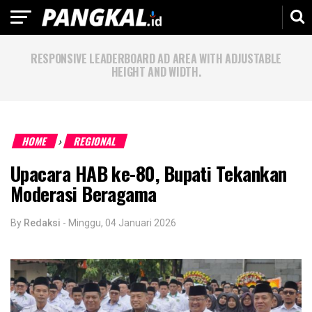
RESPONSIVE LEADERBOARD AD AREA WITH ADJUSTABLE
HEIGHT AND WIDTH.
HOME
REGIONAL
›
Upacara HAB ke-80, Bupati Tekankan
Moderasi Beragama
By
Redaksi
-
Minggu, 04 Januari 2026