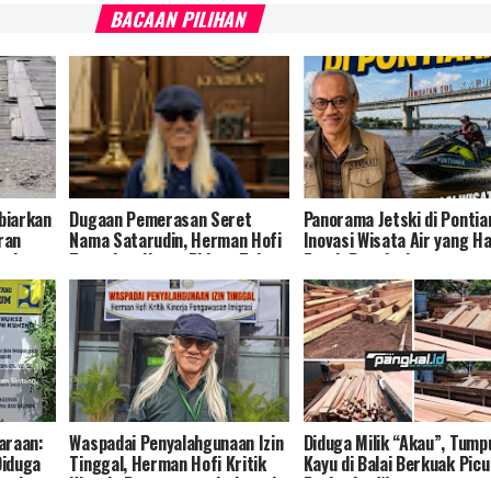
BACAAN PILIHAN
ibiarkan
Dugaan Pemerasan Seret
Panorama Jetski di Pontia
ran
Nama Satarudin, Herman Hofi
Inovasi Wisata Air yang H
uai
Tegaskan Unsur Pidana Tak
Patuh Regulasi
Terpenuhi
araan:
Waspadai Penyalahgunaan Izin
Diduga Milik “Akau”, Tump
Diduga
Tinggal, Herman Hofi Kritik
Kayu di Balai Berkuak Picu
nsi
Kinerja Pengawasan Imigrasi
Perhatian Warganet