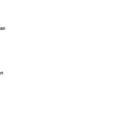
kan
an