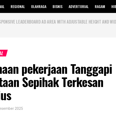
NAL
REGIONAL
OLAHRAGA
BISNIS
ADVERTORIAL
RAGAM
HI
SPONSIVE LEADERBOARD AD AREA WITH ADJUSTABLE HEIGHT AND WID
AL
naan pekerjaan Tanggapi
taan Sepihak Terkesan
ius
Desember 2025