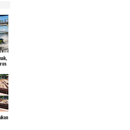
nak,
arus
ukan