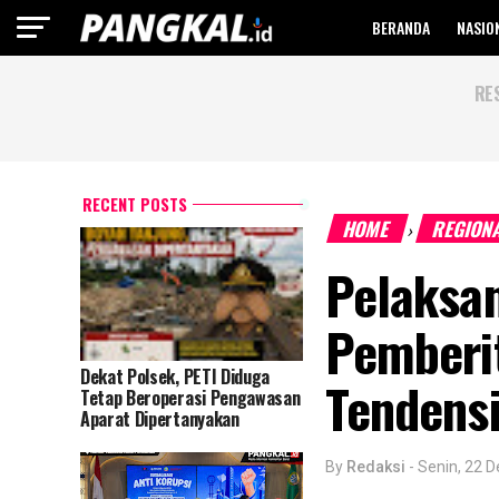
BERANDA
NASIO
RE
RECENT POSTS
HOME
REGION
›
Pelaksa
Pemberi
Dekat Polsek, PETI Diduga
Tendens
Tetap Beroperasi Pengawasan
Aparat Dipertanyakan
By
Redaksi
-
Senin, 22 