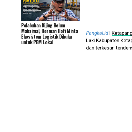
Pelabuhan Kijing Belum
Maksimal, Herman Hofi Minta
Pangkal.id
|
Ketapang
Ekosistem Logistik Dibuka
Laki Kabupaten Keta
untuk PBM Lokal
dan terkesan tenden