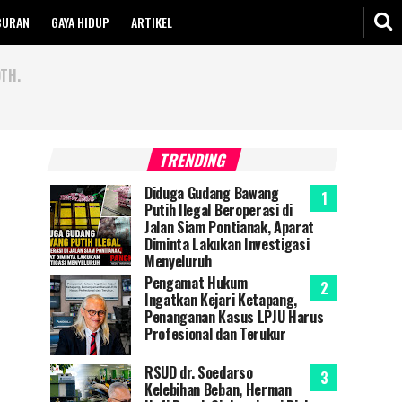
BURAN
GAYA HIDUP
ARTIKEL
TH.
TRENDING
Diduga Gudang Bawang
Putih Ilegal Beroperasi di
Jalan Siam Pontianak, Aparat
Diminta Lakukan Investigasi
Menyeluruh
Pengamat Hukum
Ingatkan Kejari Ketapang,
Penanganan Kasus LPJU Harus
Profesional dan Terukur
RSUD dr. Soedarso
Kelebihan Beban, Herman