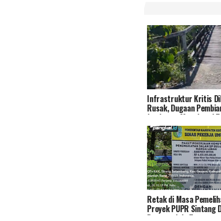
Infrastruktur Kritis D
Rusak, Dugaan Pembia
Jembatan Mengkurai T
Kecaman Publik!
Retak di Masa Pemelih
Proyek PUPR Sintang 
Bermasalah, Transpara