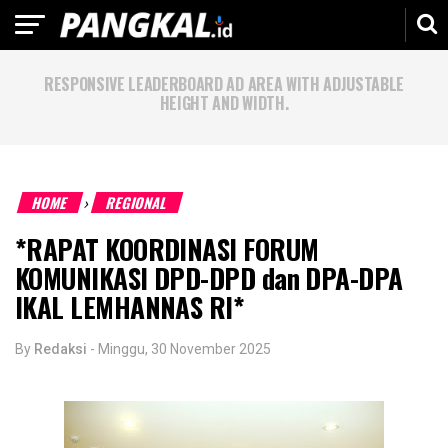
RESPONSIVE LEADERBOARD AD AREA WITH ADJUSTABLE
HEIGHT AND WIDTH.
HOME
REGIONAL
›
*RAPAT KOORDINASI FORUM
KOMUNIKASI DPD-DPD dan DPA-DPA
IKAL LEMHANNAS RI*
By
Redaksi
-
Minggu, 30 November 2025